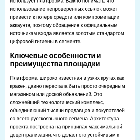
использует платформа. Важно понимать, что
использование непроверенных ссылок может
привести к потере средств или компрометации
аккаунта, поэтому обращение к официальным
источникам входа является золотым стандартом
цифровой гигиены в сегменте.
Ключевые особенности и
преимущества площадки
Платформа, широко известная в узких кругах как
кракен, давно перестала быть просто очередным
магазином или доской объявлений. Это
сложнейший технологический комплекс,
объединяющий тысячи продавцов и покупателей
со всего русскоязычного сегмена. Архитектура
проекта построена на принципах максимальной
децентрализации, что делает его устойчивым к