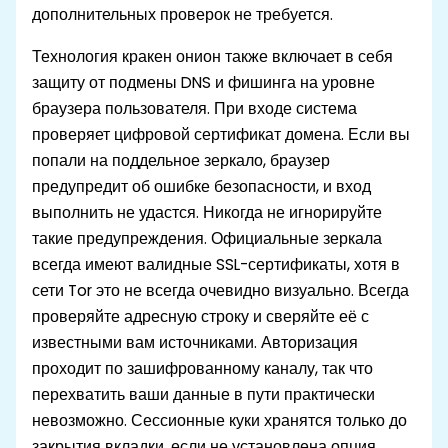
дополнительных проверок не требуется.
Технология кракен онион также включает в себя
защиту от подмены DNS и фишинга на уровне
браузера пользователя. При входе система
проверяет цифровой сертификат домена. Если вы
попали на поддельное зеркало, браузер
предупредит об ошибке безопасности, и вход
выполнить не удастся. Никогда не игнорируйте
такие предупреждения. Официальные зеркала
всегда имеют валидные SSL-сертификаты, хотя в
сети Tor это не всегда очевидно визуально. Всегда
проверяйте адресную строку и сверяйте её с
известными вам источниками. Авторизация
проходит по зашифрованному каналу, так что
перехватить ваши данные в пути практически
невозможно. Сессионные куки хранятся только до
закрытия вкладки, если не установлена опция