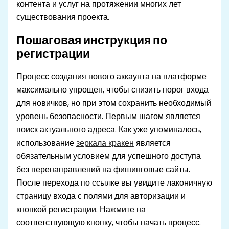
контента и услуг на протяжении многих лет
существования проекта.
Пошаговая инструкция по
регистрации
Процесс создания нового аккаунта на платформе
максимально упрощен, чтобы снизить порог входа
для новичков, но при этом сохранить необходимый
уровень безопасности. Первым шагом является
поиск актуального адреса. Как уже упоминалось,
использование
зеркала кракен
является
обязательным условием для успешного доступа
без перенаправлений на фишинговые сайты.
После перехода по ссылке вы увидите лаконичную
страницу входа с полями для авторизации и
кнопкой регистрации. Нажмите на
соответствующую кнопку, чтобы начать процесс.