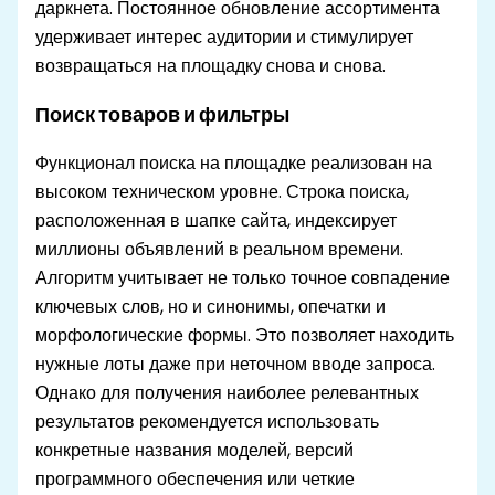
даркнета. Постоянное обновление ассортимента
удерживает интерес аудитории и стимулирует
возвращаться на площадку снова и снова.
Поиск товаров и фильтры
Функционал поиска на площадке реализован на
высоком техническом уровне. Строка поиска,
расположенная в шапке сайта, индексирует
миллионы объявлений в реальном времени.
Алгоритм учитывает не только точное совпадение
ключевых слов, но и синонимы, опечатки и
морфологические формы. Это позволяет находить
нужные лоты даже при неточном вводе запроса.
Однако для получения наиболее релевантных
результатов рекомендуется использовать
конкретные названия моделей, версий
программного обеспечения или четкие