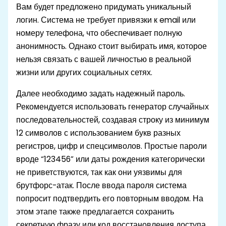
Вам будет предложено придумать уникальный
логин. Система не требует привязки к email или
номеру телефона, что обеспечивает полную
анонимность. Однако стоит выбирать имя, которое
нельзя связать с вашей личностью в реальной
жизни или других социальных сетях.
Далее необходимо задать надежный пароль.
Рекомендуется использовать генератор случайных
последовательностей, создавая строку из минимум
12 символов с использованием букв разных
регистров, цифр и спецсимволов. Простые пароли
вроде “123456” или даты рождения категорически
не приветствуются, так как они уязвимы для
брутфорс-атак. После ввода пароля система
попросит подтвердить его повторным вводом. На
этом этапе также предлагается сохранить
секретную фразу или код восстановления доступа.