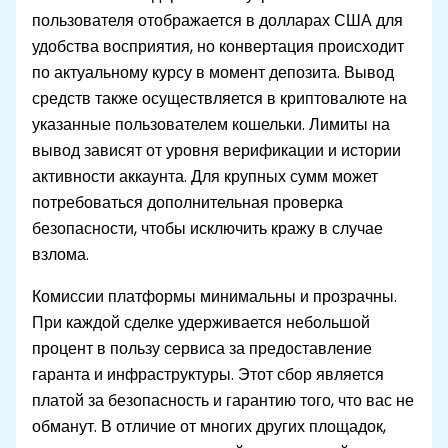
пользователя отображается в долларах США для
удобства восприятия, но конвертация происходит
по актуальному курсу в момент депозита. Вывод
средств также осуществляется в криптовалюте на
указанные пользователем кошельки. Лимиты на
вывод зависят от уровня верификации и истории
активности аккаунта. Для крупных сумм может
потребоваться дополнительная проверка
безопасности, чтобы исключить кражу в случае
взлома.
Комиссии платформы минимальны и прозрачны.
При каждой сделке удерживается небольшой
процент в пользу сервиса за предоставление
гаранта и инфраструктуры. Этот сбор является
платой за безопасность и гарантию того, что вас не
обманут. В отличие от многих других площадок,