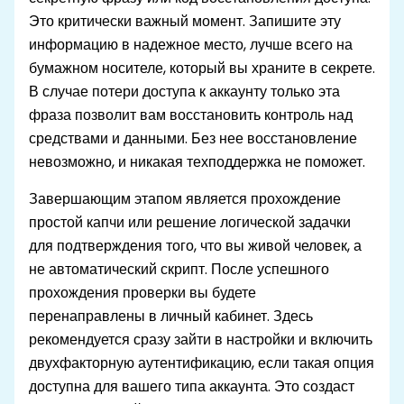
Это критически важный момент. Запишите эту
информацию в надежное место, лучше всего на
бумажном носителе, который вы храните в секрете.
В случае потери доступа к аккаунту только эта
фраза позволит вам восстановить контроль над
средствами и данными. Без нее восстановление
невозможно, и никакая техподдержка не поможет.
Завершающим этапом является прохождение
простой капчи или решение логической задачки
для подтверждения того, что вы живой человек, а
не автоматический скрипт. После успешного
прохождения проверки вы будете
перенаправлены в личный кабинет. Здесь
рекомендуется сразу зайти в настройки и включить
двухфакторную аутентификацию, если такая опция
доступна для вашего типа аккаунта. Это создаст