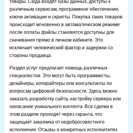
товары. Сюда входят базы данных, доступы к
различным сервисам, программное обеспечение,
ключи активации и скрипты. Покупка таких товаров
происходит мгновенно в автоматическом режиме:
после оплаты файлы становятся доступны для
скачивания прямо в личном кабинете. Это
исключает человеческий фактор и задержки со
стороны продавца.
Раздел услуг предлагает помощь различных
специалистов. Это могут быть программисты,
дизайнеры, копирайтеры или консультанты по
вопросам цифровой безопасности. Здесь можно
заказать разработку сайта, настройку сервера или
написание уникального контента. Все сделки в
этом разделе проходят через гаранта, что
защищает заказчика от недобросовестного
исполнения. Отзывы о конкретных исполнителях