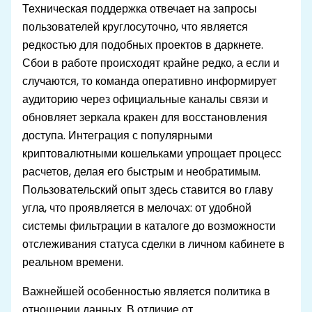
Техническая поддержка отвечает на запросы
пользователей круглосуточно, что является
редкостью для подобных проектов в даркнете.
Сбои в работе происходят крайне редко, а если и
случаются, то команда оперативно информирует
аудиторию через официальные каналы связи и
обновляет зеркала кракен для восстановления
доступа. Интеграция с популярными
криптовалютными кошельками упрощает процесс
расчетов, делая его быстрым и необратимым.
Пользовательский опыт здесь ставится во главу
угла, что проявляется в мелочах: от удобной
системы фильтрации в каталоге до возможности
отслеживания статуса сделки в личном кабинете в
реальном времени.
Важнейшей особенностью является политика в
отношении данных. В отличие от