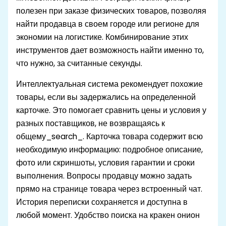
полезен при заказе физических товаров, позволяя
найти продавца в своем городе или регионе для
экономии на логистике. Комбинирование этих
инструментов дает возможность найти именно то,
что нужно, за считанные секунды.
Интеллектуальная система рекомендует похожие
товары, если вы задержались на определенной
карточке. Это помогает сравнить цены и условия у
разных поставщиков, не возвращаясь к
общему_search_. Карточка товара содержит всю
необходимую информацию: подробное описание,
фото или скриншоты, условия гарантии и сроки
выполнения. Вопросы продавцу можно задать
прямо на странице товара через встроенный чат.
История переписки сохраняется и доступна в
любой момент. Удобство поиска на кракен онион