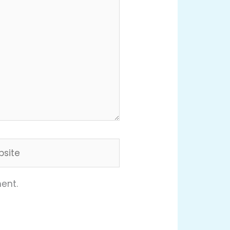
ite
ent.