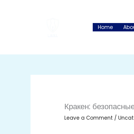
Skip
to
content
Home
Abo
Кракен: безопасны
Leave a Comment
/
Uncat