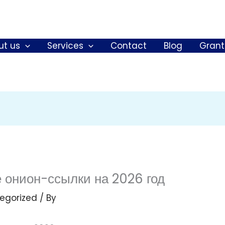
ut us
Services
Contact
Blog
Grant
е онион-ссылки на 2026 год
egorized
/ By