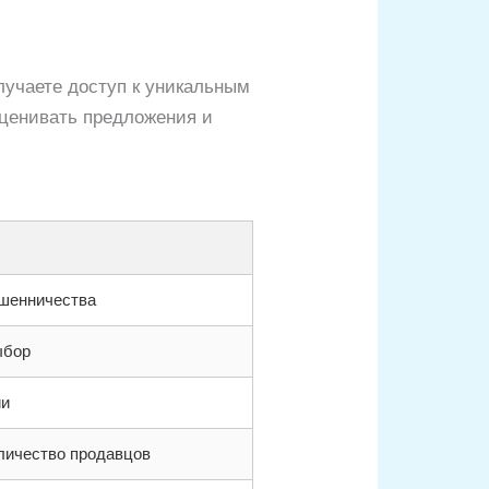
лучаете доступ к уникальным
оценивать предложения и
ошенничества
ыбор
ии
личество продавцов