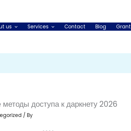
ut us
Services
Contact
Blog
Grant
е методы доступа к даркнету 2026
egorized
/ By