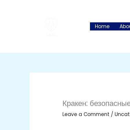
Skip
to
content
Home
Abo
Кракен: безопасны
Leave a Comment
/
Uncat