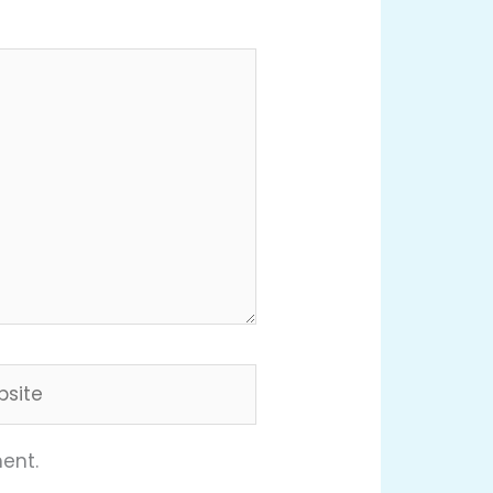
ite
ent.