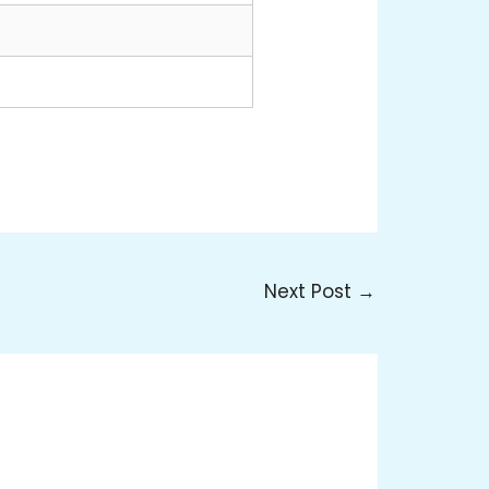
Next Post
→