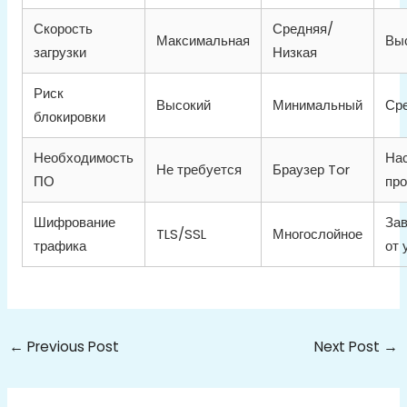
Скорость
Средняя/
Максимальная
Вы
загрузки
Низкая
Риск
Высокий
Минимальный
Ср
блокировки
Необходимость
На
Не требуется
Браузер Tor
ПО
про
Шифрование
Зав
TLS/SSL
Многослойное
трафика
от 
←
Previous Post
Next Post
→