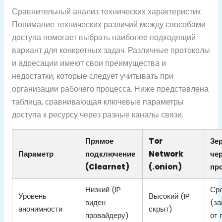
Сравнительный анализ технических характеристик
Понимание технических различий между способами
доступа помогает выбрать наиболее подходящий
вариант для конкретных задач. Различные протоколы
и адресации имеют свои преимущества и
недостатки, которые следует учитывать при
организации рабочего процесса. Ниже представлена
таблица, сравнивающая ключевые параметры
доступа к ресурсу через разные каналы связи.
Прямое
Tor
Зе
Параметр
подключение
Network
че
(Clearnet)
(.onion)
пр
Низкий (IP
Ср
Уровень
Высокий (IP
виден
(за
анонимности
скрыт)
провайдеру)
от 