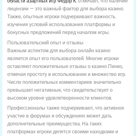
области азартных игр Федор К.
отмечает, что наличие
лицензии — это важный фактор для выбора казино.
Также, опытные игроки подчеркивают важность
изучения условий использования платформы и
бонусных предложений перед началом игры.
Пользовательский опыт и отзывы
Важным аспектом для выбора онлайн казино
является опыт его пользователей. Многие игроки
оставляют положительные отзывы о казино Пинко,
отмечая простоту в использовании и множество игр.
Число положительных комментариев значительно
превышает негативные, что свидетельствует о
высоком уровне удовлетворенности клиентов.
Профессионалы также подчеркивают, что активное
участие в форумах и обсуждениях может дать
дополнительные преимущества. На таких
платформах игроки делятся своими находками и