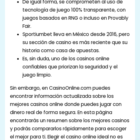
De igual forma, se comprometen al uso de
tecnología de juego 100% transparente, con
juegos basados en RNG o incluso en Provably
Fair.
Sportiumbet lleva en México desde 2016, pero
su sección de casino es más reciente que su
historia como casa de apuestas.
Es, sin duda, uno de los casinos online
confiables que priorizan la seguridad y el
juego limpio.
Sin embargo, en CasinoOnline.com puedes
encontrar información actualizada sobre los
mejores casinos online donde puedes jugar con
dinero real de forma segura. En esta página
encontrarás un resumen sobre los mejores casinos
y podrás compararlos rápidamente para escoger
el mejor para ti. Elegir el casino online ideal no es