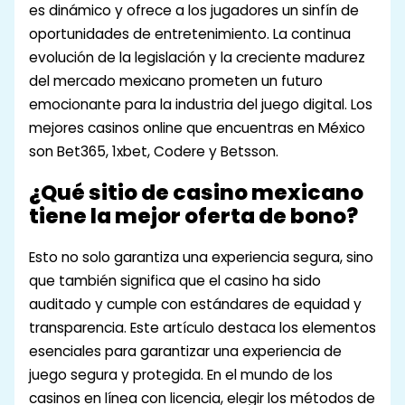
es dinámico y ofrece a los jugadores un sinfín de
oportunidades de entretenimiento. La continua
evolución de la legislación y la creciente madurez
del mercado mexicano prometen un futuro
emocionante para la industria del juego digital. Los
mejores casinos online que encuentras en México
son Bet365, 1xbet, Codere y Betsson.
¿Qué sitio de casino mexicano
tiene la mejor oferta de bono?
Esto no solo garantiza una experiencia segura, sino
que también significa que el casino ha sido
auditado y cumple con estándares de equidad y
transparencia. Este artículo destaca los elementos
esenciales para garantizar una experiencia de
juego segura y protegida. En el mundo de los
casinos en línea con licencia, elegir los métodos de