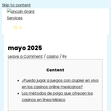
Skip to content
mayo 2025
Leave a Comment
/
casino
/ By
Content
¿Puedo jugar a juegos con crupier en vivo
en los casinos online mexicanos?
Los métodos de pago que ofrecen los
casinos en línea México