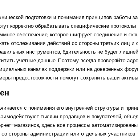
ехнической подготовки и понимания принципов работы 
 могут корректно обрабатывать специфические протокол
ммное обеспечение, которое шифрует соединение и скр
жать отслеживания действий со стороны третьих лиц и
правильных инструментов, бдительность не будет лишне
итить учетные данные. Поэтому всегда проверяйте адре
ициальных каналах поддержки или на доверенных фору
е меры предосторожности помогут сохранить ваши активы
кен
инается с понимания его внутренней структуры и при
взаимодействуют тысячи продавцов и покупателей, объ
тернет-магазинов, здесь все процессы автоматизирова
со стороны администрации или отдельных участников т