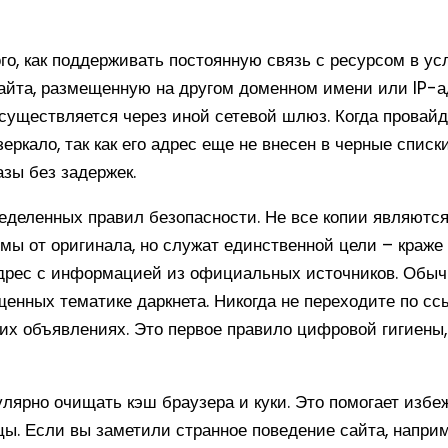
о, как поддерживать постоянную связь с ресурсом в усл
айта, размещенную на другом доменном имени или IP-а
уществляется через иной сетевой шлюз. Когда провайд
еркало, так как его адрес еще не внесен в черные списк
азы без задержек.
ределенных правил безопасности. Не все копии являют
ы от оригинала, но служат единственной цели – краже 
адрес с информацией из официальных источников. Обыч
щенных тематике даркнета. Никогда не переходите по с
х объявлениях. Это первое правило цифровой гигиены,
улярно очищать кэш браузера и куки. Это помогает изб
цы. Если вы заметили странное поведение сайта, наприм