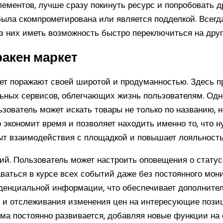
ментов, лучше сразу покинуть ресурс и попробовать д
 была скомпрометирована или является подделкой. Всегд
из них иметь возможность быстро переключиться на друг
акен маркет
т поражают своей широтой и продуманностью. Здесь п
льных сервисов, облегчающих жизнь пользователям. Од
зователь может искать товары не только по названию, но
о экономит время и позволяет находить именно то, что 
ыт взаимодействия с площадкой и повышает лояльность
й. Пользователь может настроить оповещения о статусе
ваться в курсе всех событий даже без постоянного мон
иденциальной информации, что обеспечивает дополнит
 и отслеживания изменения цен на интересующие позиц
а постоянно развивается, добавляя новые функции на 