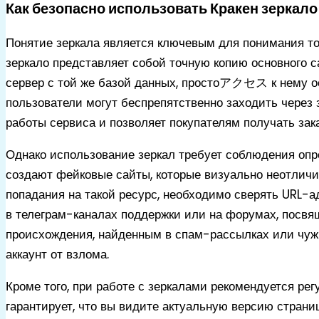
Как безопасно использовать Кракен зеркало
Понятие зеркала является ключевым для понимания тог
зеркало представляет собой точную копию основного с
сервер с той же базой данных, простоアクセス к нему ос
пользователи могут беспрепятственно заходить через з
работы сервиса и позволяет покупателям получать зак
Однако использование зеркал требует соблюдения оп
создают фейковые сайты, которые визуально неотличим
попадания на такой ресурс, необходимо сверять URL-
в телеграм-каналах поддержки или на форумах, посвя
происхождения, найденным в спам-рассылках или чужи
аккаунт от взлома.
Кроме того, при работе с зеркалами рекомендуется рег
гарантирует, что вы видите актуальную версию страни