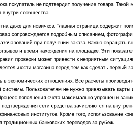
пока покупатель не подтвердит получение товара. Такой 
 внутри сообщества.
на даже для новичков. Главная страница содержит поис
товар сопровождается подробным описанием, фотографи
азочарований при получении заказа. Важно обращать вн
отзывов и время нахождения на площадке. Эти показате
правил проверки может привести к неприятным ситуациям
еятельности магазина перед тем как сделать первый за
 в экономических отношениях. Все расчеты производятс
й системы. Пользователям не нужно привязывать карты 
Процесс пополнения счета максимально упрощен и зани
е подтверждения сети средства зачисляются на внутренн
ы финансовых институтов. Кроме того, использование кр
я традиционных банковских переводов за рубеж.