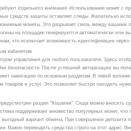
ребуют отдельного внимания. Использование монет с пр
льных средств защиты оставляет следы. Желательно исп
анонимные монеты. Это разрывает связь между вашими
Логины на площадке генерируются автоматически или 
енам, что исключает возможность идентификации через
ным кабинетом
нтром управления для любого пользователя. Здесь отоб
ойки безопасности. После успешной авторизации вы поп
ржит навигацию по основным разделам. В левой колонке
ям товаров и услуг. Это позволяет быстро находить нуж
редусмотрен раздел “Кошелек”. Сюда можно вносить ср
стема поддерживает множество популярных монет, что 
 выгодный вариант обмена. При совершении депозита г
ии. Важно переводить средства строго на этот адрес. В