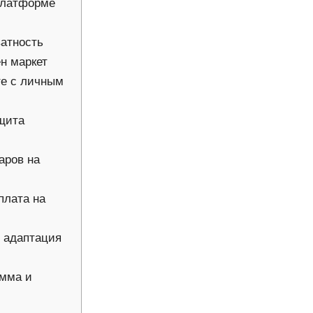
 платформе
ватность
н маркет
те с личным
ащита
аров на
плата на
 адаптация
амма и