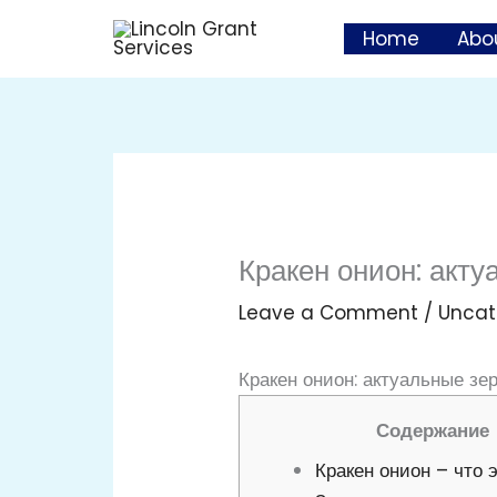
Skip
Home
Abo
to
content
Кракен онион: акту
Leave a Comment
/
Uncat
Кракен онион: актуальные зе
Содержание
Кракен онион – что э