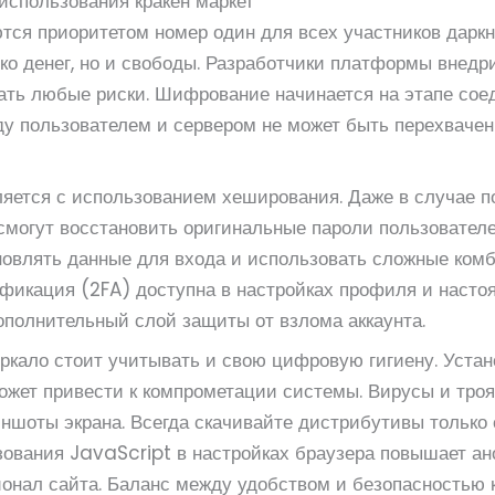
использования кракен маркет
тся приоритетом номер один для всех участников даркн
ько денег, но и свободы. Разработчики платформы внед
ть любые риски. Шифрование начинается на этапе сое
жду пользователем и сервером не может быть перехваче
яется с использованием хеширования. Даже в случае по
могут восстановить оригинальные пароли пользователе
новлять данные для входа и использовать сложные ком
фикация (2FA) доступна в настройках профиля и настоя
ополнительный слой защиты от взлома аккаунта.
ркало стоит учитывать и свою цифровую гигиену. Устан
ожет привести к компрометации системы. Вирусы и тро
иншоты экрана. Всегда скачивайте дистрибутивы только
ьзования JavaScript в настройках браузера повышает ан
ионал сайта. Баланс между удобством и безопасностью 