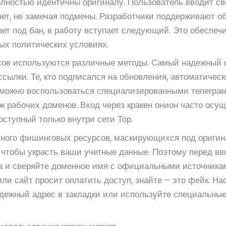
олностью идентичны оригиналу. Пользователь вводит св
ет, не замечая подмены. Разработчики поддерживают об
ает под бан, в работу вступает следующий. Это обеспе
ых политических условиях.
сов используются различные методы. Самый надежный 
сылки. Те, кто подписался на обновления, автоматичес
можно воспользоваться специализированными телеграм
к рабочих доменов. Вход через кракен онион часто осу
оступный только внутри сети Тор.
 много фишинговых ресурсов, маскирующихся под ориги
 чтобы украсть ваши учетные данные. Поэтому перед вв
а и сверяйте доменное имя с официальными источника
ли сайт просит оплатить доступ, знайте – это фейк. На
надежный адрес в закладки или используйте специальн