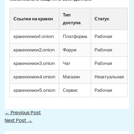
Тип
Ссылки на кракен
Статус
доступа
кракенонион1.onion
Платформа
Рабочая
кракенонион2.onion
Форум
Рабочая
кракенонион3.onion
Чат
Рабочая
кракенонион4.onion
Магазин
Неактуальная
кракенонион5.onion
Сервис
Рабочая
←
Previous Post
Next Post
→