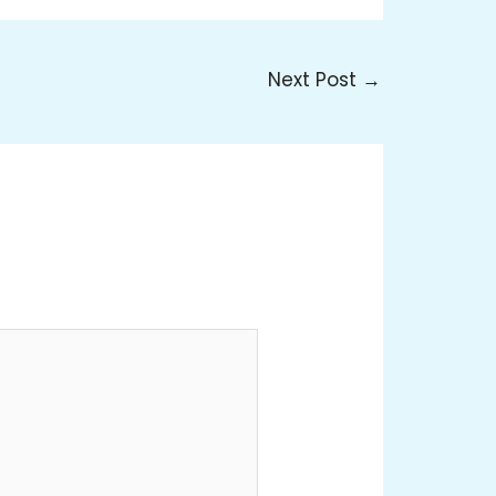
Next Post
→