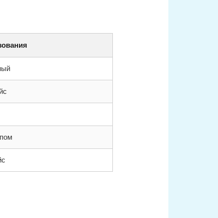
зования
ный
йс
упом
йс