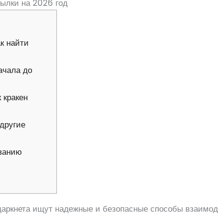
сылки на 2026 год
ак найти
начала до
 кракен
 другие
ванию
даркнета ищут надежные и безопасные способы взаимо