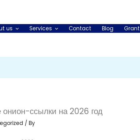
ut us
Services
Contact
Blog
Grant
е онион-ссылки на 2026 год
egorized
/ By