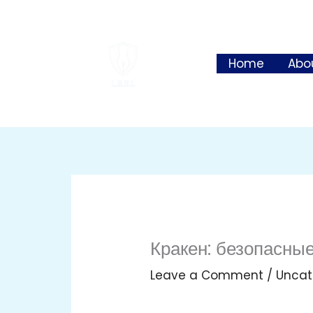
Skip
to
content
Home
Abo
Кракен: безопасны
Leave a Comment
/
Uncat