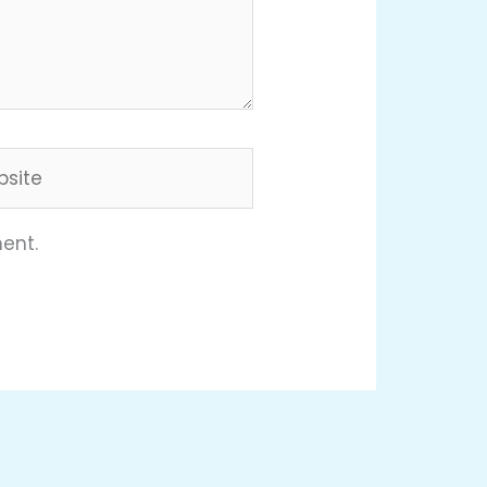
ite
ent.