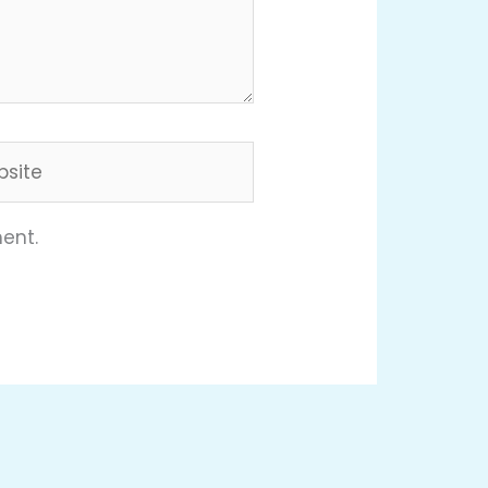
ite
ent.