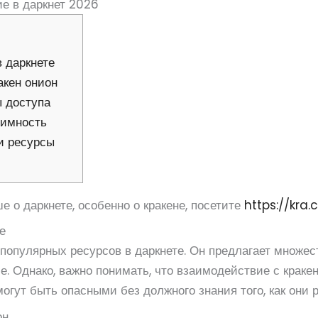
ие в даркнет 2026
 даркнете
акен онион
ы доступа
нимность
и ресурсы
е о даркнете, особенно о кракене, посетите
https://kra
е
популярных ресурсов в даркнете. Он предлагает множес
. Однако, важно понимать, что взаимодействие с краке
огут быть опасными без должного знания того, как они 
он