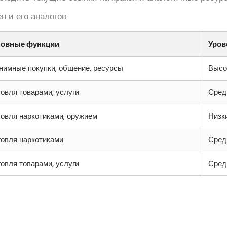
н и его аналогов
овные функции
Уров
нимные покупки, общение, ресурсы
Высо
говля товарами, услуги
Сред
говля наркотиками, оружием
Низк
говля наркотиками
Сред
говля товарами, услуги
Сред