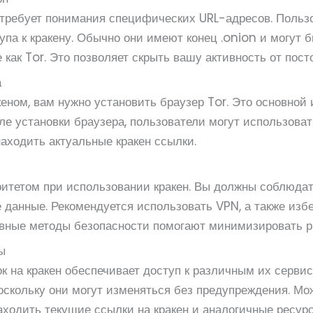
 требует понимания специфических URL-адресов. Польз
па к кракену. Обычно они имеют конец .onion и могут 
 как Tor. Это позволяет скрыть вашу активность от пост
а
еном, вам нужно установить браузер Tor. Это основной
ле установки браузера, пользователи могут использова
аходить актуальные кракен ссылки.
ритетом при использовании кракен. Вы должны соблюда
 данные. Рекомендуется использовать VPN, а также изб
вные методы безопасности помогают минимизировать р
ы
 на кракен обеспечивает доступ к различным их сервис
оскольку они могут изменяться без предупреждения. Мо
ходить текущие ссылки на кракен и аналогичные ресурс