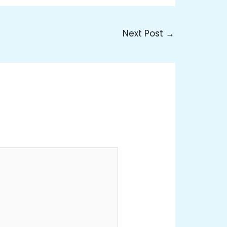
Next Post
→