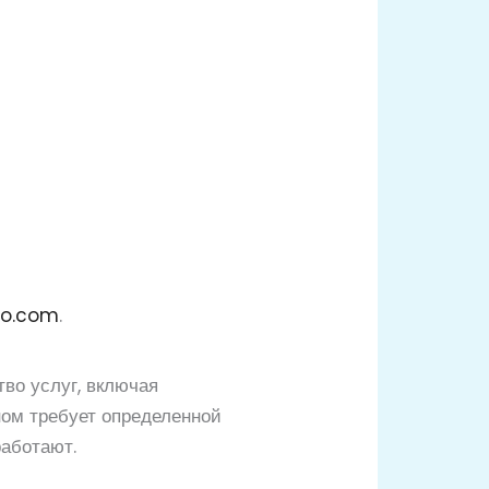
.co.com
.
тво услуг, включая
ном требует определенной
работают.