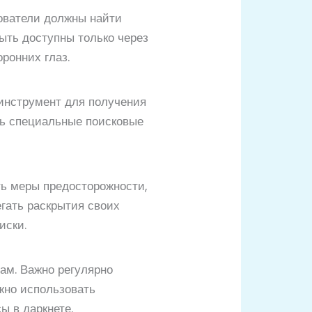
ователи должны найти
быть доступны только через
оронних глаз.
 инструмент для получения
ть специальные поисковые
ть меры предосторожности,
егать раскрытия своих
иски.
ам. Важно регулярно
жно использовать
ы в даркнете.