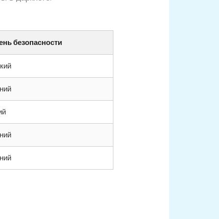
ень безопасности
кий
ний
ий
ний
ний