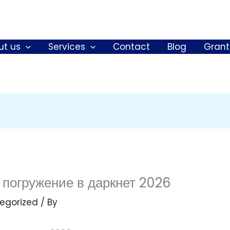
ut us
Services
Contact
Blog
Grant
 погружение в даркнет 2026
egorized
/ By